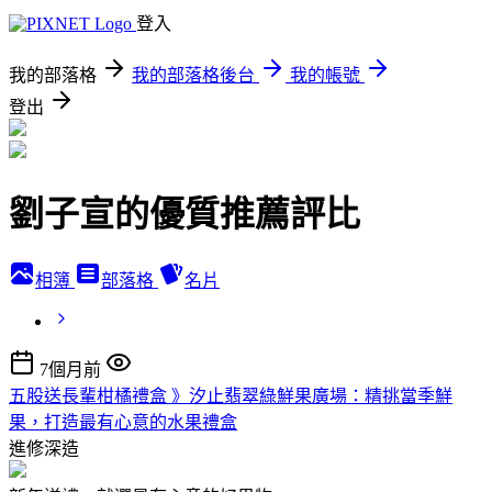
登入
我的部落格
我的部落格後台
我的帳號
登出
劉子宣的優質推薦評比
相簿
部落格
名片
7個月前
五股送長輩柑橘禮盒 》汐止翡翠綠鮮果廣場：精挑當季鮮
果，打造最有心意的水果禮盒
進修深造