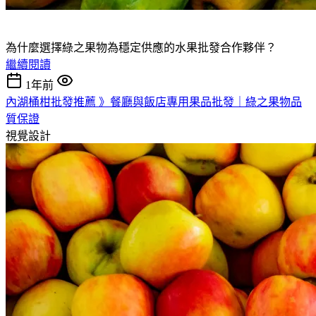
為什麼選擇綠之果物為穩定供應的水果批發合作夥伴？
繼續閱讀
1年前
內湖桶柑批發推薦 》餐廳與飯店專用果品批發｜綠之果物品
質保證
視覺設計