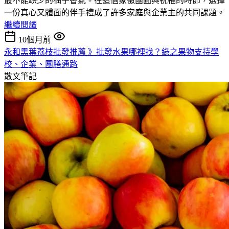
最不能缺少的柚子香氣。在這個象徵團圓與祝福的時節，選擇
一份真心又體面的伴手禮成了許多家庭與企業主的共同課題。
繼續閱讀
10個月前
永和黑葉荔枝批發推薦 》批發水果哪裡找？綠之果物支持學
校、企業、團膳通路
散文筆記