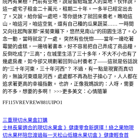
院內有果樹，門前有空地，說是留給城里人的菜地。伙伴說，
這一處宅子租金二十萬元，租期二十年。一多半已經定出去
了。又說，給你留一處吧，等你退休了就回來養老。瞧咱這
山，咱這河，咱這空氣，還有自己種的瓜果蔬菜…… 一時間
又向往起陶家那“采菊東籬下，悠然見南山”的田園生活了。心
念一動，當時就定了一處。 突然有些恍惚——當年一邊吃著
霉變的虛糕，一邊啃著書本，好不容易把自己弄成了商品糧，
反倒吃成了“三高”；在城里生活了三十多年，不大不小也有了
幾處房產，如今卻又規劃著回到山村養老了——這就是俗話說
的“三十年河東，三十年河西”？ 不過，有一點是現實而真切
的，無論河東還是河西，處處都不再為肚子操心了，人人都在
追求著更高的幸福指數。 也許，正像我媽說的：人呀，需要
的不多，想要的多啊！ >>>更多美文：心情隨筆
FF115VREVREW881UIPO1
三重現切水果盒訂購
士林長輩適合的現切水果盒 》健康零食新選擇！綠之果物現
切水果杯陪您渡過每一天
松山低糖水果切盒 》健康輕食首