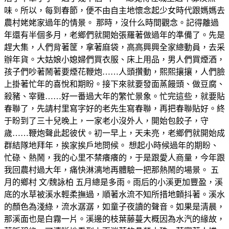
味。所以，每到春節，便不由自主地懷念起少女時代跟媽媽去
農村姥姥家過年的情景。 那時，沒什么時間觀念。記得離過
年還有半個多月，老鄉們就開始張羅著做過年的準備了。先是
趕大集，人們背著筐，拿著麻袋，高高興興全家總動員，去采
辦年貨。大姑娘小媳婦們買衣服、床上用品，男人們買煙酒，
孩子們吵著鬧著要煙花鞭炮……人頭攢動，熙熙攘攘，人們臉
上掛著忙年的喜悅和期盼。接下來就要發面蒸饅頭、做豆腐、
殺豬、宰雞……好一番過大年的繁忙景象。忙完這些，就要貼
春聯了，先請村里寫字好的老先生寫春聯，再把春聯貼好。終
于盼到了三十兒晚上，一家老小沒外人，開始包餃子，守
歲……鞭炮聲此起彼伏。初一早上，天未亮，老鄉們就開始成
群結隊地拜年，挨家挨戶地問候。 想起小時候過年的期盼、
忙碌、熱鬧，我的心里不禁癢癢的，于是跟愛人商量，今年跟
我回農村過大年，痛快淋漓地再體驗一把那熱鬧的場景。 五
月的鄉村 文/魏詠柏 五月總是多雨。雨后的小溪更加豐盈，溪
底的水草被溪水輕柔撫過，順著水流不知所措地顫抖著。溪水
的顏色為淺綠，流水潺潺，如童子夜讀的聲音。如果是清晨，
那溪面也是白霧一片。溪邊的枝葉藤蔓大概因為水汽的緣故，