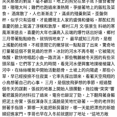
夾夾那桌的剩菜，毫不顧忌。地上的狗兒在桌子底下搶食著骨
頭，嗷嗷大叫；雞們也跑過來湊熱鬧，爭搶著地上的飯粒及菜
食。 酒席散了，人也漸漸走了，滿桌的殘羹剩菜，歪盤倒
杯，似乎只有這樣，才能體現主人家的盛情和優裕，那酡紅而
喜慶的臉上寫滿了淳樸和敦厚。 鄉村三月 文/張景生 料峭的寒
風漸漸退去，喜慶的大年也讓高入云端的爆竹送出好遠，鄉村
三月帶著點點綠色，就悄悄地來了。 最早感知三月的，是樹
上搖動的枝條，不經意間它的嫩芽就一點點冒了出來，驚奇地
打量著這個不曾見過的世界。冰封的河水不再冬眠，它被陽光
喚醒，歡快地唱起小曲一路流淌。那些鴨鵝被冬天困的有些呆
頭呆腦，它們等了太久的時間，看見河水便興奮地撲棱棱躍入
河中，在絲絲暖氣中開始活動筋骨。土坡上的向陽處，那些小
草，早已經按捺不住寂寞，它率先探出頭來，看著天空飛翔的
小鳥想著自己的心事。 三月，是個放飛夢想的季節。經過整
個冬天的謀劃，張叔的地基上開始人頭攢動，拖拉機“突突”響
著把蓋房的材料拉了過來，電夯也鉚足了勁，上下翻飛著身軀
把泥土夯實。張叔渾身灰土滿臉是笑地忙碌著，一旁的老伴則
掰著手指頭，算哪一天能把新房蓋好，哪一天能把漂亮的新媳
婦迎進家門。李哥也早在入冬前就選好了地址，“這地方敞