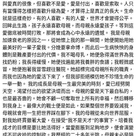
與愛真的很像，但喜歡不是愛，愛是付出，喜歡是索取。人只
有當懂得怎樣把喜歡升級為愛，才算得上是真正的長大。生命
就是這樣奇妙，有的人喜歡，有的人愛，世界才會變得公平。
回眸此生路，孩子永遠喜歡母親，而母親永遠愛孩子。等到這
愛徹底被時間打敗，那將會成為心中永遠的遺憾。 我是母親
加速衰老的原因之一，從她懷上我的那一瞬間，她便開始用她
最美好的一輩子愛我。分娩要拿命博，而此后一生病怏怏的身
體則是難產要付出的代價。我不喝母乳，她便急得滿世界為我
找奶粉；我長得緩慢，她便找遍能將我養胖的食譜；我輕微感
冒，她便抱著我冒雪趕往醫院。她超標完成母親所有的職責，
而我也因為她的愛活下來了，但我卻拒絕模仿她不珍惜生命的
一舉一動。 我的成長是母親一生最完美的時刻，愛已經劈開
天空，渴望付出的欲望決堤而出。母親的愛是天下最自私的，
也是最吝嗇的。她會不顧一切奪取世上所有的幸福，然后轉移
到我身上。最偉大的戰士便是如此，如果整個世界要毀滅我，
母親就會用一生把世界踩在腳下。我的母親從未向世界屈服，
對我始終貫徹著大愛，在接受“我不是天才”的事實下，培養我
成才的目標是要比她活得好，當愛膨脹到足夠地步，便會演變
成不可收拾的控制欲。我歷經的二十多年光陰，母親未必是陪