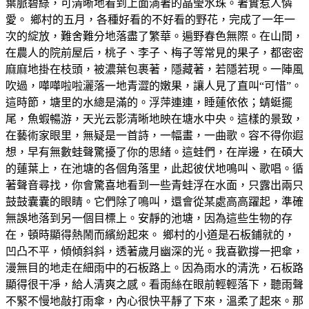
葉脈碧綠，可清晰地看到上面淌著的晶瑩水珠。著實惹人憐
愛。 鄉村的五月，各種好看的不好看的野花，完成了一年一
次的綻放，難舍難分地落盡了繁華。遍野春色無際。在山間，
在農人的院前屋后，桃子、李子、梅子等常見的果子，都密密
麻麻地掛在枝頭，被濃葉包裹著，隱藏著，若隱若現。一陣風
吹過，嘩嘩啦啦灑落一地青澀的嫩果，讓人見了直叫“可惜”。
這時節，塘里的水總是滿的。浮萍連連，睡蓮依依；蜻蜓擺
尾，魚蝦暢游，天光云影清晰地映在塘水中央。這樣的景致，
在藝術家眼里，無疑是一首詩，一幅畫，一曲歌。容不得你遐
想，早有無數蛙聲驚擾了你的思緒。這蛙們，在岸邊，在碩大
的蓮葉上，在池塘的各個角落里，此起彼伏地鳴叫、歌唱。循
著聲音尋找，你會驚喜地看到一些青蛙浮在水面，只露出兩只
鼓鼓囊囊的眼睛。它們除了鳴叫，還會從某處高高躍起，準確
無誤地落到另一個目標上。安靜的池塘，因為這些生物的存
在，頓時顯得熱鬧而繽紛起來。 鄉村的小道是石板鋪就的，
凹凸不平，傾傾斜斜，透著歲月幽深的光。我喜歡撐一把傘，
漫無目的地走在細雨中的石板路上。因為雨水的清洗，石板路
顯得很干凈，給人清爽之感。看雨絲在眼前輕輕落下，聽雨聲
不緊不慢地敲打雨傘，內心很快平靜了下來，溫柔了起來。那