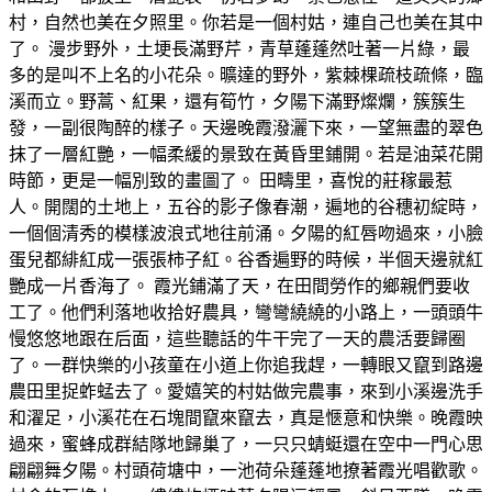
村，自然也美在夕照里。你若是一個村姑，連自己也美在其中
了。 漫步野外，土埂長滿野芹，青草蓬蓬然吐著一片綠，最
多的是叫不上名的小花朵。曠達的野外，紫棘棵疏枝疏條，臨
溪而立。野蒿、紅果，還有筍竹，夕陽下滿野燦爛，簇簇生
發，一副很陶醉的樣子。天邊晚霞潑灑下來，一望無盡的翠色
抹了一層紅艷，一幅柔緩的景致在黃昏里鋪開。若是油菜花開
時節，更是一幅別致的畫圖了。 田疇里，喜悅的莊稼最惹
人。開闊的土地上，五谷的影子像春潮，遍地的谷穗初綻時，
一個個清秀的模樣波浪式地往前涌。夕陽的紅唇吻過來，小臉
蛋兒都緋紅成一張張柿子紅。谷香遍野的時候，半個天邊就紅
艷成一片香海了。 霞光鋪滿了天，在田間勞作的鄉親們要收
工了。他們利落地收拾好農具，彎彎繞繞的小路上，一頭頭牛
慢悠悠地跟在后面，這些聽話的牛干完了一天的農活要歸圈
了。一群快樂的小孩童在小道上你追我趕，一轉眼又竄到路邊
農田里捉蚱蜢去了。愛嬉笑的村姑做完農事，來到小溪邊洗手
和濯足，小溪花在石塊間竄來竄去，真是愜意和快樂。晚霞映
過來，蜜蜂成群結隊地歸巢了，一只只蜻蜓還在空中一門心思
翩翩舞夕陽。村頭荷塘中，一池荷朵蓬蓬地撩著霞光唱歡歌。