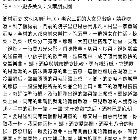
吧。 >>>更多美文：文案朋友圈
鄉村酒宴 文/江初昕 年底，老家三哥的大女兒出嫁，請我吃
酒。到了樓房前，門前的院子里已是熱鬧非凡。村里一家置辦
酒席，全村的人都會前來幫忙，院落里，一群婦女在忙活，揀
菜、洗菜、切菜分工有序。那邊，大廚已經搭起了灶臺，支起
了鍋灶，一時間刀光火影，香味撲鼻。切菜、炒菜，鍋碗瓢盆
的碰撞聲，小孩子們的歡樂聲，匯集起來，成了喧鬧而歡快的
交響樂曲。 鄉下酒席與城市婚宴比較，更有親近感，它透露
的是濃濃的人情味與淳淳的鄉土氣息，這個也體現在喝酒上。
冷盤過后，熱氣騰騰的菜就陸續上桌了，鄉下的宴席不像城里
的那樣，一股腦兒把所點的菜品全給上齊。鄉下的酒席是慢慢
上，廚師瞧準時機，及時把剛出鍋的熱菜端上餐桌。頭幾道熱
菜上桌，同席的鄉親們就開始輪番敬酒，只見敬酒的人騰身站
起，手中的酒杯一端，一聲“先干為敬”之后，酒杯已是底朝
天。要是碰到同席兩個都是海量的，那又是一番熱鬧場面，你
敬我一杯，我回你兩杯。 鄉下酒宴愛熱鬧，酒至七八分的時
候，按照風俗，還要行酒令。由席間首位開始輪番劃拳，叫打
通關。劃拳開始，首先雙手抱拳，雙方旋即劃起拳來。劃拳的