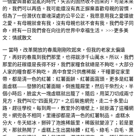
一個愛與喜歡混亂的時代，失去的固然收不回來的，可是未來
的，我們可以再造。我可能還沒有真正摒棄喜歡母親的習慣，
但為了一份潛伏在靈魂深處的公平公正，我愿意用我之愛還彼
之愛。有母親就會有我，沒有母親也就不會有我，我們母子同
命，終有一日我們會在向往的世界中幸福生活。 >>>更多美
文：情感散文
一 當時，改革開放的春風剛剛吹起來，但我的老家太偏遠
了，再好的春風到我們那里，也得跋涉千山萬水。所以，我們
那里的莊稼還是長得不好，我們家糧食就總是不夠吃。大部分
人家的糧食都不夠吃。 高中食堂只供應稀飯，干糧要從家里
帶，都是清一色的紅薯：紅薯面餅、紅薯面窩頭，更多是紅薯
面虛糕——發酵的紅薯面糊，倒進籠屜里，然后干柴烈火，半
個小時后，臉盆大一塊虛糕就出籠了。隨后，用菜刀切成兩寸
見方，我們叫它“四面見刀”。之后裝進網兜，走二十多里山
路，趕往學校。每到周一，教室外的墻壁上，就掛滿了這種網
兜。網兜各不相同，里邊卻都是清一色的紅薯制品。 虛糕水
分大，冬天結冰，掰碎了泡進稀飯里，稀飯就變涼了；若是夏
天，那就熱鬧了，虛糕上生出菌絲體，紅毛、綠毛、白毛、黑