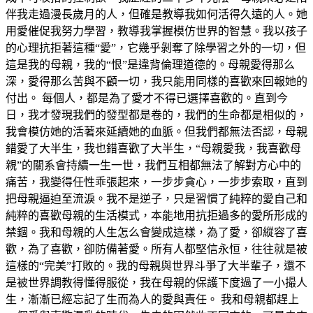
伴我走過漫長歲月的人，但確是教導我如何活得久遠的人。她
用愛催促我努力學習，教導我掌握模仿世界的智慧。我以孩子
的心理抗拒著這種“愛”，它幾乎剝奪了除學習之外的一切，但
這是我的母親，我的“恨”是違背倫理道德的。母親愛得那么
深，愛得那么苦與不顧一切，我只能用同樣的喜歡來回報她的
付出。 每個人，都是為了愛才不得已選擇喜歡的。直到今
日，我才發現我們的發型都是卷的，我們的生命都是相似的，
我會模仿她的活著來延續她的血脈。但我們都無法否認，母親
錯愛了大半生，我也錯喜歡了大半生，“母親愛我，我喜歡母
親”的關系會持續一生一世，我們互相都無法了解對方心中的
痛苦，我變得任性乖張起來，一步步貪心，一步步索取，直到
把母親逼迫至流淚。我不是逆子，只是習慣了純粹的愛自己和
純粹的喜歡母親的生活模式，本能地用抗拒過多的愛所形成的
禁錮。我和母親的人生怎么會變成這樣，為了愛，卻縱容了喜
歡，為了喜歡，卻防備著愛。所有人都堅信永恒，往往就是被
這樣的“完美”打敗的。我的母親與世界斗爭了大半輩子，還不
是被世界調教得懂得服從，我在母親的保護下度過了一小撮人
生，漸漸已經忘記了生而為人的愛與責任。 我和母親都趕上