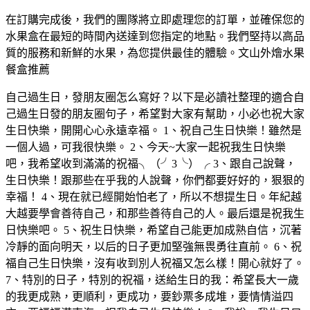
在訂購完成後，我們的團隊將立即處理您的訂單，並確保您的
水果盒在最短的時間內送達到您指定的地點。我們堅持以高品
質的服務和新鮮的水果，為您提供最佳的體驗。文山外燴水果
餐盒推薦
自己過生日，發朋友圈怎么寫好？以下是必讀社整理的適合自
己過生日發的朋友圈句子，希望對大家有幫助，小必也祝大家
生日快樂，開開心心永遠幸福。 1、祝自己生日快樂！雖然是
一個人過，可我很快樂。 2、今天~大家一起祝我生日快樂
吧，我希望收到滿滿的祝福╮（╯3╰）╭ 3、跟自己說聲，
生日快樂！跟那些在乎我的人說聲，你們都要好好的，狠狠的
幸福！ 4、現在就已經開始怕老了，所以不想提生日。年紀越
大越要學會善待自己，和那些善待自己的人。最后還是祝我生
日快樂吧。 5、祝生日快樂，希望自己能更加成熟自信，沉著
冷靜的面向明天，以后的日子更加堅強無畏勇往直前。 6、祝
福自己生日快樂，沒有收到別人祝福又怎么樣！開心就好了。
7、特別的日子，特別的祝福，送給生日的我：希望長大一歲
的我更成熟，更順利，更成功，要鈔票多成堆，要情情溢四