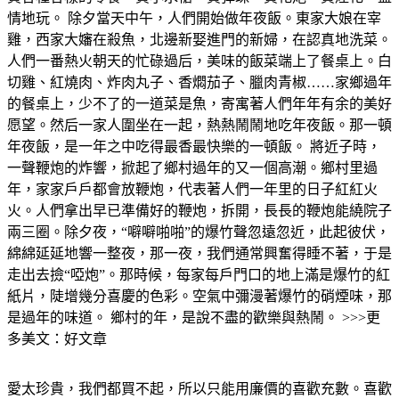
情地玩。 除夕當天中午，人們開始做年夜飯。東家大娘在宰
雞，西家大嬸在殺魚，北邊新娶進門的新婦，在認真地洗菜。
人們一番熱火朝天的忙碌過后，美味的飯菜端上了餐桌上。白
切雞、紅燒肉、炸肉丸子、香燜茄子、臘肉青椒……家鄉過年
的餐桌上，少不了的一道菜是魚，寄寓著人們年年有余的美好
愿望。然后一家人圍坐在一起，熱熱鬧鬧地吃年夜飯。那一頓
年夜飯，是一年之中吃得最香最快樂的一頓飯。 將近子時，
一聲鞭炮的炸響，掀起了鄉村過年的又一個高潮。鄉村里過
年，家家戶戶都會放鞭炮，代表著人們一年里的日子紅紅火
火。人們拿出早已準備好的鞭炮，拆開，長長的鞭炮能繞院子
兩三圈。除夕夜，“噼噼啪啪”的爆竹聲忽遠忽近，此起彼伏，
綿綿延延地響一整夜，那一夜，我們通常興奮得睡不著，于是
走出去撿“啞炮”。那時候，每家每戶門口的地上滿是爆竹的紅
紙片，陡增幾分喜慶的色彩。空氣中彌漫著爆竹的硝煙味，那
是過年的味道。 鄉村的年，是說不盡的歡樂與熱鬧。 >>>更
多美文：好文章
愛太珍貴，我們都買不起，所以只能用廉價的喜歡充數。喜歡