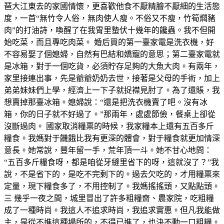
琶大江東去的家國情懷，更喜歡他食不厭精膾不厭細的生活態
度，一首“無竹令人俗，無肉使人瘦。不俗又不瘦，竹筍燜豬
肉”的打油詩，喚醒了在我胃里蟄伏十幾年的饞蟲。我不但開
始吃菜，而且專吃肉菜。 婚后買的第一臺家電是洗衣機，好
不容易娶了個媳婦，自然有巴結和嬌寵的意思；第二臺家電就
是冰箱，對于一個吃貨，必須貯存足夠的大魚大肉。有兩年，
家里接連出事，先是爺爺奶奶去世，接著是父母的手術，加上
弟弟妹妹們上學，經濟上一下子就捉襟見肘了。為了還賬，我
想賣掉那臺冰箱。媳婦說：“還是把洗衣機賣了吧。沒有冰
箱，你的日子就不好過了。”那兩年，處處節儉，餐桌上卻從
沒斷過肉。 國家取消糧票的時候，我家糧本上還有五百多斤
糧食。我媽對于饑餓比我有更深的體會，對于糧食就更加情深
意長。她常說，豐年留一手，荒年頂一斗。她不甘心地問：
“五百多斤糧食呀，都是咱從牙縫里省下的呀，這就沒了？”我
說，不是省下的，是吃不完剩下的。過去欠吃的，才用糧票來
定量，現下糧食多了，不用控制了。我媽搖搖頭，又點點頭。
三 幾乎一夜之間，城里冒出了許多粗糧齋、農家院，吃粗糧
成了一種時尚。我這人不追求時尚，我追求實惠。但凡我能做
主，是從不進這種場所的，不得已進了，也決不動一口粗糧。