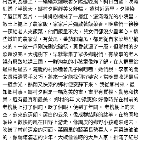
村舍的瓦檐上，一縷縷炊煙映著夕陽逗輕風。斜日西墜，晚霞
紅透了半邊天，鄉村夕照靜美又舒暢。 遠村近落里，夕陽染
了屋頂和瓦片，一排排樹梢抹了一層紅。灑滿霞光的小院里，
飯桌上擺上了農家飯，家家戶戶彌散著飯菜香。晚輩們一筷接
一筷給老人夾飯菜，他們飯量不大，兒女們卻沒少盡孝心。這
些嫩鮮的農家菜，有黃瓜、番茄和南瓜，都是從自家菜地里摘
來的。一家一戶剛洗刷完碗筷，黃昏就濃了一層，但鄉村的夕
照還沒完。大槐樹下，早就聚集了眾多鄉親們，有故事的老人
饒有興致地講三國，一群淘氣的小孩童像炸了鍋，在人群里鉆
過來鉆過去。灑脫的村婦嗑著瓜子閑嘮嗑，她們說，李家的閨
女長得清秀手又巧，將來一定能找個好婆家。當晚霞收起最后
一道余光，熱鬧又快樂的鄉村便安靜下來。 我從鄉村來，最
知鄉村事。鄉村夕照是一幅雋美的畫，畫里有質樸、勤勞和快
樂，還有最真和最美。 鄉村的年 文/梁惠娣 好像時光在村前的
老槐樹上打了個盹，眨了個眼，便到了年關。 老槐樹上的天
空，愈來愈清朗。潔白的云朵，像成群結隊的綿羊，在悠閑地
溜達。歡快的風在田野上游走，像調皮的鄉野小孩蹦來跑去，
吹皺了村前清瘦的河面。菜園里的蔬菜長勢喜人。青菜綠油油
的，像躊躇滿志的少年。大椒像舊時的大戶人家，掛滿了紅彤