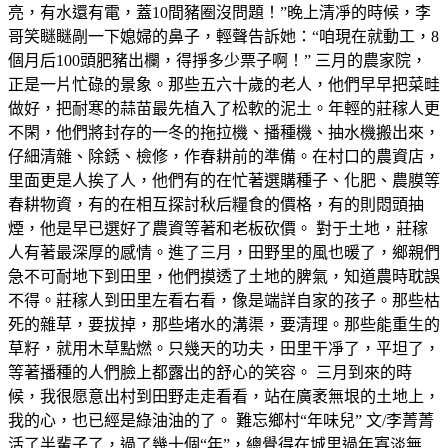
亮，有水還有電，蓋10間豬圈沒問題！”晚上清凈的時候，李
哥笑瞇瞇剮一下媳婦的鼻子，輕聲告訴她：“咱現在就動工，8
個月后100頭肥豬出欄，得掙多少票子啊！” 三月的農家院，
正是一片忙碌的景象。那些五六十歲的老人，他們早早把菜畦
做好，把耐寒的蒜苗最先植入了松軟的泥土。年輕的莊稼人更
不閑，他們將封存的一冬的拖拉機、播種機、抽水機搬出來，
仔細清雜、除銹、檢修，作春耕前的準備。在村口的農資店，
里面更是人挨了人，他們有的在忙著選購種子、化肥、農膜等
春耕物資，有的在相互探討秋后糧食的價格，有的則悶頭抽
煙，他是早已選好了農資等著和老板砍價。 對于土地，莊稼
人有著最深厚的感情。進了三月，田野里的風也暖了，鄉親們
急不可耐地下到田里，他們摸透了土地的脾氣，知道農時耽誤
不得。莊稼人到田里左看右看，像是端詳自家的孩子。那些枯
死的雜草，要拔掉，那些堵水的溝渠，要清理。那些能重生的
草籽，就用木草點燃。只幾天的功夫，田里干凈了，平坦了，
等著播種的人們臉上都露出的舒心的笑容。 三月到來的時
候，我很愿意出村到田野走走看看，站在廣袤無垠的土地上，
我的心，也已經是綠油油的了。 難忘鄉村“年味兒” 文/李菁菁
活了半輩子了，過了幾十個“年”，總覺得在城里過年寡淡無