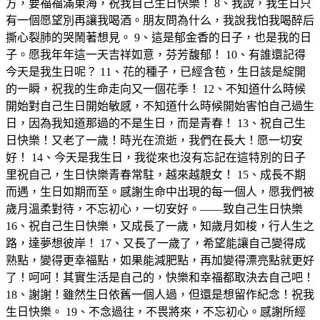
方，要福福滿東海，祝我自己生日快樂！ 8、我說，我生日只
有一個愿望別再讓我喝酒。朋友問為什么，我說我怕我喝醉后
撕心裂肺的哭鬧著想見。 9、這是郁金香的日子，也是我的日
子。愿我年年這一天吉祥如意，芬芳馥郁！ 10、有誰還記得
今天是我生日呢？ 11、花的種子，已經含苞，生日該是綻開
的一瞬，祝我的生命走向又一個花季！ 12、不知道什么時候
開始對自己生日開始敏感，不知道什么時候開始害怕自己過生
日，因為我知道那過的不是生日，而是青春！ 13、祝自己生
日快樂！又老了一歲！時光在流逝，我們在長大！愿一切安
好！ 14、今天是我生日，我從來也沒有忘記在這特別的日子
里祝自己，生日快樂青春常駐，越來越靚女！ 15、成長不期
而遇，生日如期而至。感謝生命中出現的每一個人，愿我們被
歲月溫柔對待，不忘初心，一切安好。——致自己生日快樂
16、祝自己生日快樂，又成長了一歲，知歲月如梭，行人生之
路，達夢想彼岸！ 17、又長了一歲了，希望能讓自己變得成
熟點，變得更幸福點，如果能減肥點，再加變得漂亮點就更好
了！呵呵！其實生活是自己的，快樂和幸福都取決去自己吧！
18、謝謝！雖然生日依舊一個人過，但還是想留作紀念！祝我
生日快樂。 19、不念過往，不畏將來，不忘初心。感謝所經