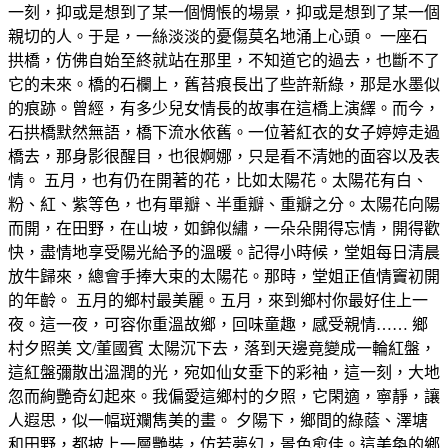
一刻，抑或是想到了某一個惆悵的場景，抑或是想到了某一個
親切的人。于是，一絲淡淡的憂傷莫名地涌上心頭。 一座石
拱橋，仿佛自始至終就站在那里，不知道它的過去，也斷不了
它的未來。橋的石欄上，舊苔痕長出了些許新綠，那是水墨似
的痕跡。曾經，有多少兒女情長的故事在這橋上演繹。而今，
石拱橋默然無語，橋下流水依舊。一位著紅衣的女子婷婷走過
橋去，那身影很醒目，也很婀娜，只是看不清她的面容以及表
情。 五月，也有仍在開著的花，比如太陽花。太陽花有白、
粉、紅、紫等色，也有單瓣、半重瓣、重瓣之分。太陽花向陽
而開，在田野，在山坡，如錦似繡，一朵朵開得忘情，開得歡
快，盡情地享受陽光給予的溫暖。記得小時候，堂姐每日清晨
放牛歸來，總會手捧大束的太陽花。那時，堂姐正值情竇初開
的年齡。 五月的鄉村最美麗。五月，來到鄉村你最好住上一
夜。這一夜，可容你重溫故鄉，回味童趣，感受親情…… 鄉
村夕照美 文/董國賓 太陽沉下去，落到天邊竟變成一輪紅盤，
這紅盤彌散出溫潤的光，宛如仙女垂下的彩袖，這一刻，大地
忽而絢艷奇幻起來。我偏愛這鄉村的夕照，它閑適，寧靜，讓
人遐思，似一幅斑斕雋美的畫。 夕陽下，鄉間的綠蔭、澤塘
和田野，都披上一層艷裝，仿若夢幻，景色愈佳。這美奐的鄉