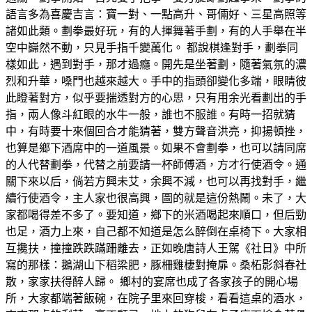
語言多為喜慶吉言：寶一對、一點高升、哥倆好、三星高照等
諸如此類。劃拳最好玩，有的人揮舞著手劃，有的人手舉在半
空中巋然不動，只見手指千變萬化。 都說棋逢對手，劃拳同
樣如此，遇到對手，那才過癮。開先是坐著劃，隨著氣氛的濃
烈和升華，嗓門也越來越大。手中的指頭卻變化多端，眼睛彼
此瞪著對方，似乎要揣透對方的心思，只有用余光看劃出的手
指，兩人像斗紅眼的水牛一般，誰也不服誰。有時一招就猜
中，有時要十來個回合才能猜著，雙方聲音洪亮，抑揚頓挫，
也算是鄉下酒席中的一道風景。如果不會劃拳，也可以請同席
的人代替劃拳，代替之前要請一杯師傅酒，方才行使酒令。通
關下來以后，倘若方興未艾，余興不減，也可以再找對手，繼
續行使酒令，主人家也很高興，圖的就是這份熱鬧。未了，大
家都喝得差不多了。要知道，鄉下的米酒喝起來順口，但后勁
也足，酒力上來，自己都不知道是怎么醉倒在桌椅下。大家相
互攙扶，撞撞跌跌蹣跚離去，正如晚唐詩人王駕《社日》中所
寫的那樣：鵝湖山下稻梁肥，豚柵雞棲對掩扉。桑柘影斜春社
散，家家扶得醉人歸。 鄉村的宴席也成了各家孩子的開心場
所，大家都端著飯碗，在院子里來回穿梭，看看這桌的酒水，