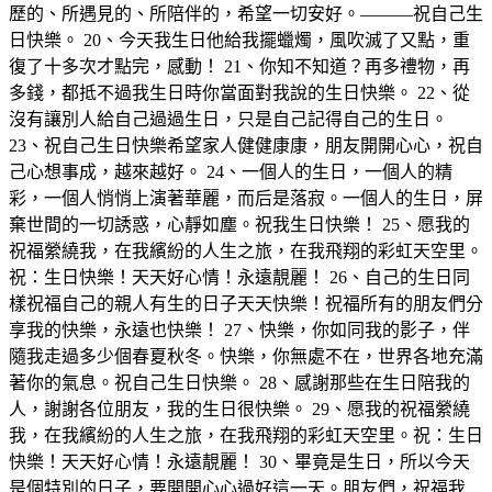
歷的、所遇見的、所陪伴的，希望一切安好。———祝自己生
日快樂。 20、今天我生日他給我擺蠟燭，風吹滅了又點，重
復了十多次才點完，感動！ 21、你知不知道？再多禮物，再
多錢，都抵不過我生日時你當面對我說的生日快樂。 22、從
沒有讓別人給自己過過生日，只是自己記得自己的生日。
23、祝自己生日快樂希望家人健健康康，朋友開開心心，祝自
己心想事成，越來越好。 24、一個人的生日，一個人的精
彩，一個人悄悄上演著華麗，而后是落寂。一個人的生日，屏
棄世間的一切誘惑，心靜如塵。祝我生日快樂！ 25、愿我的
祝福縈繞我，在我繽紛的人生之旅，在我飛翔的彩虹天空里。
祝：生日快樂！天天好心情！永遠靚麗！ 26、自己的生日同
樣祝福自己的親人有生的日子天天快樂！祝福所有的朋友們分
享我的快樂，永遠也快樂！ 27、快樂，你如同我的影子，伴
隨我走過多少個春夏秋冬。快樂，你無處不在，世界各地充滿
著你的氣息。祝自己生日快樂。 28、感謝那些在生日陪我的
人，謝謝各位朋友，我的生日很快樂。 29、愿我的祝福縈繞
我，在我繽紛的人生之旅，在我飛翔的彩虹天空里。祝：生日
快樂！天天好心情！永遠靚麗！ 30、畢竟是生日，所以今天
是個特別的日子，要開開心心過好這一天。朋友們，祝福我