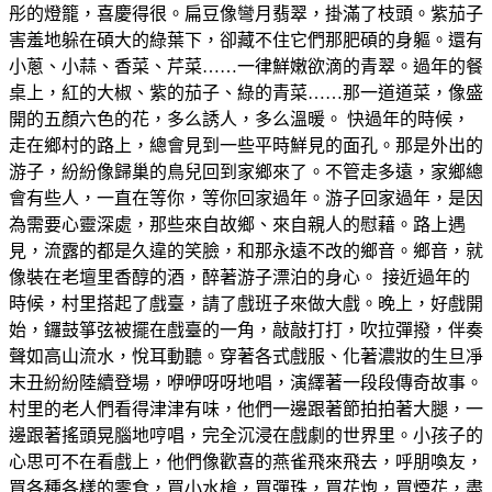
彤的燈籠，喜慶得很。扁豆像彎月翡翠，掛滿了枝頭。紫茄子
害羞地躲在碩大的綠葉下，卻藏不住它們那肥碩的身軀。還有
小蔥、小蒜、香菜、芹菜……一律鮮嫩欲滴的青翠。過年的餐
桌上，紅的大椒、紫的茄子、綠的青菜……那一道道菜，像盛
開的五顏六色的花，多么誘人，多么溫暖。 快過年的時候，
走在鄉村的路上，總會見到一些平時鮮見的面孔。那是外出的
游子，紛紛像歸巢的鳥兒回到家鄉來了。不管走多遠，家鄉總
會有些人，一直在等你，等你回家過年。游子回家過年，是因
為需要心靈深處，那些來自故鄉、來自親人的慰藉。路上遇
見，流露的都是久違的笑臉，和那永遠不改的鄉音。鄉音，就
像裝在老壇里香醇的酒，醉著游子漂泊的身心。 接近過年的
時候，村里搭起了戲臺，請了戲班子來做大戲。晚上，好戲開
始，鑼鼓箏弦被擺在戲臺的一角，敲敲打打，吹拉彈撥，伴奏
聲如高山流水，悅耳動聽。穿著各式戲服、化著濃妝的生旦凈
末丑紛紛陸續登場，咿咿呀呀地唱，演繹著一段段傳奇故事。
村里的老人們看得津津有味，他們一邊跟著節拍拍著大腿，一
邊跟著搖頭晃腦地哼唱，完全沉浸在戲劇的世界里。小孩子的
心思可不在看戲上，他們像歡喜的燕雀飛來飛去，呼朋喚友，
買各種各樣的零食，買小水槍，買彈珠，買花炮，買煙花，盡