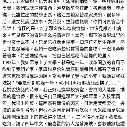
毛……五彩繽紛，偌大的墻壁，滿墻的網兜，像一幅壯觀的彩
墨畫。我們就吃這種東西。通常飯前會打賭：各自掰開一塊虛
糕，比誰拉出的黏絲更長，賭注是輸家替贏家洗碗。很多年
后，跟女兒說起這事，女兒說，拔絲虛糕啊？你們可真會苦中
作樂！ 奇怪的是，吃了那么多年霉變食物，也沒見誰吃出病
來。可見鄉下的胃是多么通情達理。當然，鄉下的胃跟城里的
胃也沒什么不同，只是它好像更懂事，知道首先是生存權，然
后才是發展權。我們一邊吃這些劣質霉變的食物，一邊拼命啃
著書本，希望通過高考，把自己變成吃商品糧的城里人。
1983年，我如愿考上了大學。就是這一年，改革開放的春風已
吹到了我們老家，家庭聯產承包責任制讓每個人都有了責任，
連天氣都變得風調雨順。望著半屋子豐收的小麥，我媽對我妹
妹說：“要是你哥晚走一年，就不用再啃那拔絲虛糕了……”
我媽說這話的時候，我正好走進學校食堂，雪白的大蒸饃，撲
鼻的糧食香，恨不能把自己埋進那巨大的饃筐里。入校頭兩
年，我很少吃菜，這固然有節儉的因素，日常用度都要從十幾
塊的菜金里省出，但根本原因是用不著吃菜，大米細面足以讓
我剛剛走出鄉下的胃獲得幸福感了。 二 不得不承認，我是個
吃貨。讀了四年中文，最喜歡的詩人是蘇東坡，喜歡他銅板鐵