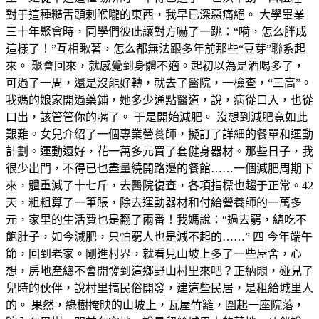
對于這種糙舌頭剌喉嚨的東西，我早已深惡痛絕。 大學畢業
三十年聚會時，同學們彼此讓對方嚇了一跳：“嗬，怎么胖成
這樣了！”互相瞅著，怎么都無法跟多年前那些“豆芽”聯系起
來。 聚會回來，就感覺到身體不適。起初以為是酒喝多了，
可過了一周，還是沒能好轉，就去了醫院，一檢查，“三高”。
我媽的娘家開過藥鋪，她多少通點醫道，說，病從口入，也從
口出，該管管你的嘴了。 于是開始減肥。 沒想到減肥竟如此
艱難。女兒介紹了一個專業營養師，擬訂了詳細的餐單和運動
計劃。運動還好，花一萬多元買了套健身器材。那些日子，我
很少出門，不得已也盡量繞開路邊的餐館……一個減肥周期下
來，體重減了十七斤，去醫院復查，各項指標也趨于正常。42
天，粗粗算了一筆賬，除去運動器材和付給營養師的一萬多
元，家里的生活費也是翻了兩番！我媽說：“過去窮，總吃不
飽肚子，如今減肥，只怕窮人也是減不起的……” 四 今年端午
節，回到老家。剛進村界，就看見山坡上多了一些屋舍，心
想，房地產總不會開發到這鄉野山村里來吧？正納悶，碰見了
兒時的伙伴，說村里搞民俗開發，建這些民居，是租給城里人
的。 果然，綠樹掩映的山坡上，瓦屋竹籬，圍起一座院落，